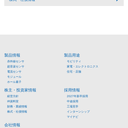
製品情報
製品用途
赤外線センサ
モビリティ
超音波センサ
家電・エレクトロニクス
電流センサ
住宅・店舗
モジュール
ホール素子
株主・投資家情報
採用情報
経営方針
2027年新卒採用
IR資料室
中途採用
財務・業績情報
工場見学
株式・社債情報
インターンシップ
マイナビ
会社情報