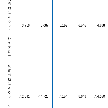
活
動
に
よ
る
キ
3,716
5,087
5,192
6,545
4,888
ャ
ッ
シ
ュ
フ
ロ
ー
投
資
活
動
に
よ
る
キ
△2,341
△4,729
△154
8,649
△4,250
ャ
ッ