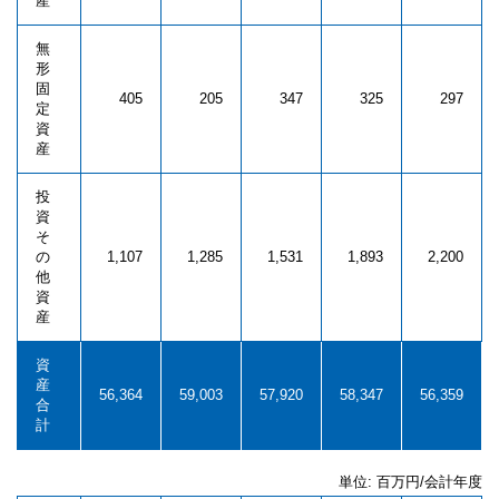
産
無
形
固
405
205
347
325
297
定
資
産
投
資
そ
の
1,107
1,285
1,531
1,893
2,200
他
資
産
資
産
56,364
59,003
57,920
58,347
56,359
合
計
単位: 百万円/会計年度