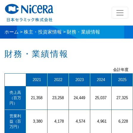
ホーム
>
株主・投資家情報
>
財務・業績情報
財務・業績情報
会計年度
2021
2022
2023
2024
2025
売上高
（百万
21,358
23,258
24,449
25,037
27,325
円）
営業利
益（百
3,380
4,178
4,574
4,961
6,228
万円）