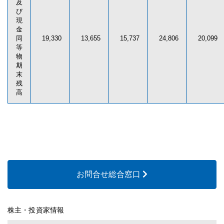
及
び
現
金
同
19,330
13,655
15,737
24,806
20,099
等
物
期
末
残
高
お問合せ総合窓口
株主・投資家情報