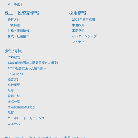
ホール素子
株主・投資家情報
採用情報
経営方針
2027年新卒採用
IR資料室
中途採用
財務・業績情報
工場見学
株式・社債情報
インターンシップ
マイナビ
会社情報
CSV経営
SDGs(持続可能な開発目標)への貢献
TCFD提言に沿った情報開示
ごあいさつ
経営方針
会社概要
沿革
役員一覧
拠点一覧
先進技術開発研究所
品質
コーポレート・ガバナンス
ニュース
サイトマップ
プライバシーポリシー
ご利用にあたって