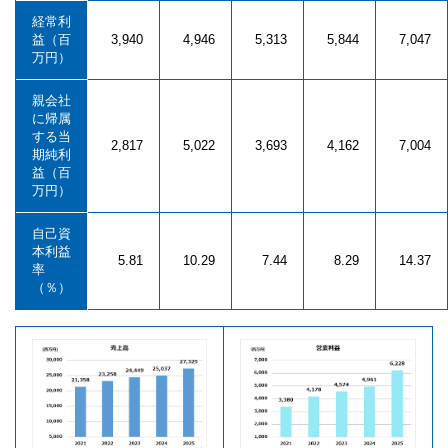
経常利
益（百
3,940
4,946
5,313
5,844
7,047
万円）
親会社
に帰属
する当
2,817
5,022
3,693
4,162
7,004
期純利
益（百
万円）
自己資
本利益
5.81
10.29
7.44
8.29
14.37
率
（％）