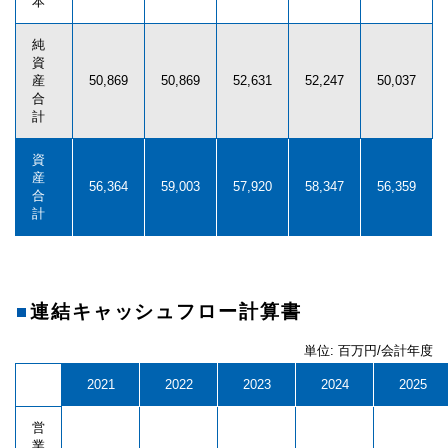
本
純
資
産
50,869
50,869
52,631
52,247
50,037
合
計
資
産
56,364
59,003
57,920
58,347
56,359
合
計
連結キャッシュフロー計算書
単位: 百万円/会計年度
2021
2022
2023
2024
2025
営
業