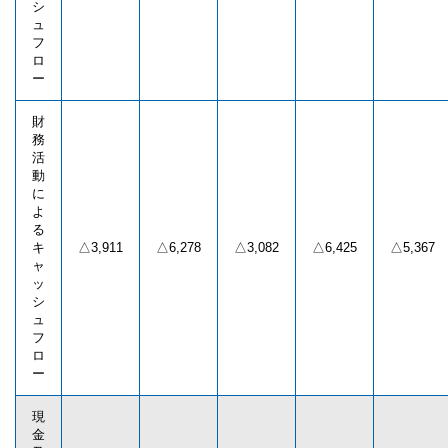
シ
ュ
フ
ロ
ー
財
務
活
動
に
よ
る
キ
△3,911
△6,278
△3,082
△6,425
△5,367
ャ
ッ
シ
ュ
フ
ロ
ー
現
金