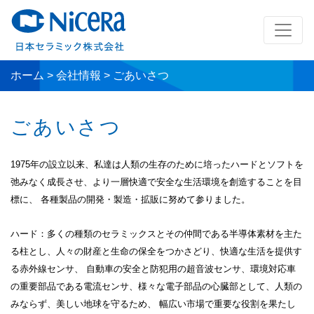
ホーム
>
会社情報
>
ごあいさつ
ごあいさつ
1975年の設立以来、私達は人類の生存のために培ったハードとソフトを
弛みなく成長させ、より一層快適で安全な生活環境を創造することを目
標に、 各種製品の開発・製造・拡販に努めて参りました。
ハード：多くの種類のセラミックスとその仲間である半導体素材を主た
る柱とし、人々の財産と生命の保全をつかさどり、快適な生活を提供す
る赤外線センサ、 自動車の安全と防犯用の超音波センサ、環境対応車
の重要部品である電流センサ、様々な電子部品の心臓部として、人類の
みならず、美しい地球を守るため、 幅広い市場で重要な役割を果たし