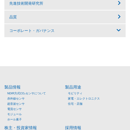
先進技術開発研究所
品質
コーポレート・ガバナンス
製品情報
製品用途
NDIR方式CO₂センサについて
モビリティ
赤外線センサ
家電・エレクトロニクス
超音波センサ
住宅・店舗
電流センサ
モジュール
ホール素子
株主・投資家情報
採用情報