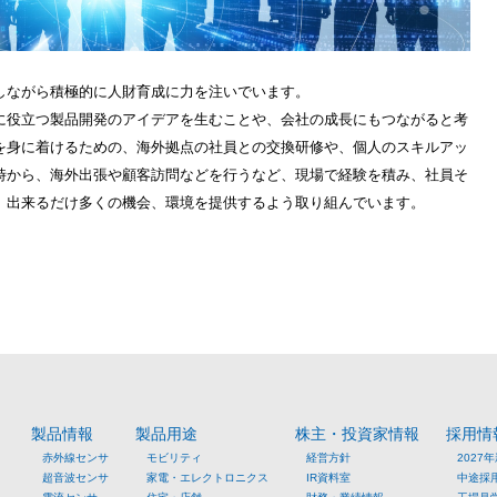
しながら積極的に人財育成に力を注いでいます。
に役立つ製品開発のアイデアを生むことや、会社の成長にもつながると考
を身に着けるための、海外拠点の社員との交換研修や、個人のスキルアッ
時から、海外出張や顧客訪問などを行うなど、現場で経験を積み、社員そ
、出来るだけ多くの機会、環境を提供するよう取り組んでいます。
製品情報
製品用途
株主・投資家情報
採用情
赤外線センサ
モビリティ
経営方針
2027
超音波センサ
家電・エレクトロニクス
IR資料室
中途採