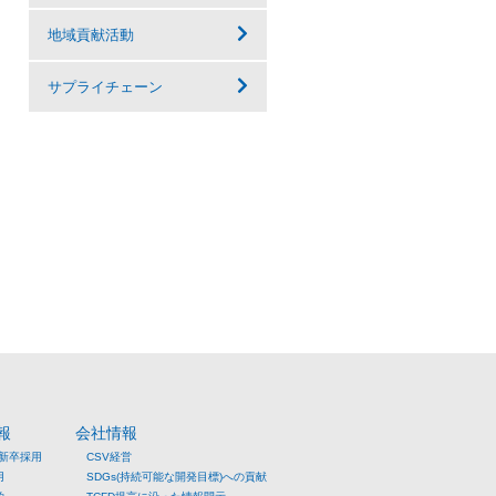
地域貢献活動
サプライチェーン
報
会社情報
年新卒採用
CSV経営
用
SDGs(持続可能な開発目標)への貢献