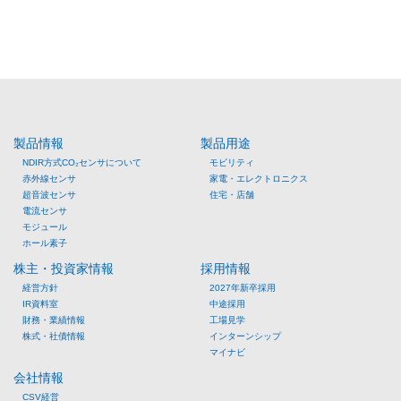
製品情報
製品用途
NDIR方式CO₂センサについて
モビリティ
赤外線センサ
家電・エレクトロニクス
超音波センサ
住宅・店舗
電流センサ
モジュール
ホール素子
株主・投資家情報
採用情報
経営方針
2027年新卒採用
IR資料室
中途採用
財務・業績情報
工場見学
株式・社債情報
インターンシップ
マイナビ
会社情報
CSV経営