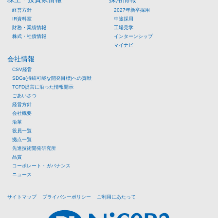
経営方針
2027年新卒採用
IR資料室
中途採用
財務・業績情報
工場見学
株式・社債情報
インターンシップ
マイナビ
会社情報
CSV経営
SDGs(持続可能な開発目標)への貢献
TCFD提言に沿った情報開示
ごあいさつ
経営方針
会社概要
沿革
役員一覧
拠点一覧
先進技術開発研究所
品質
コーポレート・ガバナンス
ニュース
サイトマップ
プライバシーポリシー
ご利用にあたって