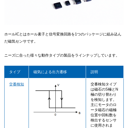
ホール
IC
とはホール素子と信号変換回路を
1
つのパッケージに組み込ん
だ磁気センサです。
ニーズに合った様々な動作タイプの製品をラインナップしています。
タイプ
磁気による出力遷移
説明
交番検知
交番検知タイプ
は磁石のS極とN
極の切り替わり
を検知します。
主にモータのロ
ータ磁石の磁極
位置や回転数を
検出するセンサ
に使用されま