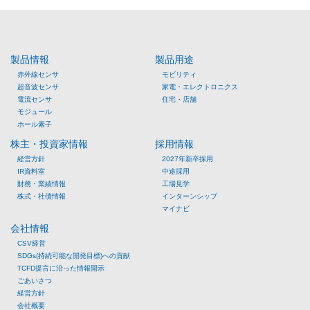
製品情報
製品用途
赤外線センサ
モビリティ
超音波センサ
家電・エレクトロニクス
電流センサ
住宅・店舗
モジュール
ホール素子
株主・投資家情報
採用情報
経営方針
2027年新卒採用
IR資料室
中途採用
財務・業績情報
工場見学
株式・社債情報
インターンシップ
マイナビ
会社情報
CSV経営
SDGs(持続可能な開発目標)への貢献
TCFD提言に沿った情報開示
ごあいさつ
経営方針
会社概要