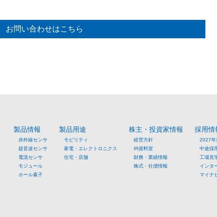
お問い合わせはこちら
製品情報
製品用途
株主・投資家情報
採用情
赤外線センサ
モビリティ
経営方針
2027
超音波センサ
家電・エレクトロニクス
IR資料室
中途採
電流センサ
住宅・店舗
財務・業績情報
工場見
モジュール
株式・社債情報
インタ
ホール素子
マイナ