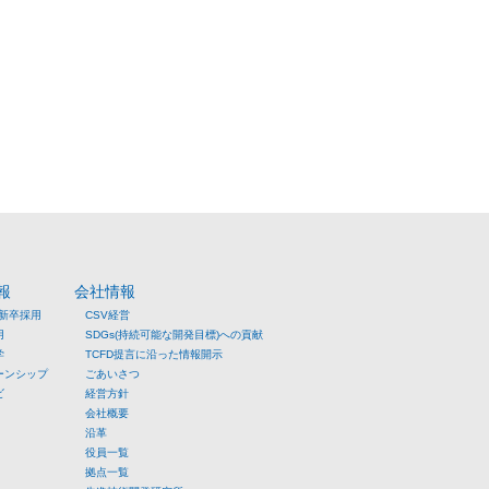
報
会社情報
年新卒採用
CSV経営
用
SDGs(持続可能な開発目標)への貢献
学
TCFD提言に沿った情報開示
ーンシップ
ごあいさつ
ビ
経営方針
会社概要
沿革
役員一覧
拠点一覧