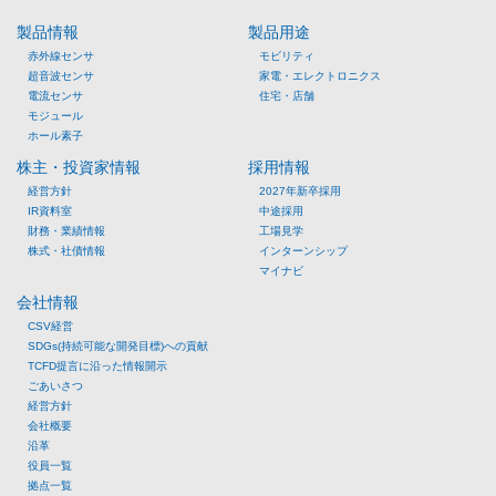
製品情報
製品用途
赤外線センサ
モビリティ
超音波センサ
家電・エレクトロニクス
電流センサ
住宅・店舗
モジュール
ホール素子
株主・投資家情報
採用情報
経営方針
2027年新卒採用
IR資料室
中途採用
財務・業績情報
工場見学
株式・社債情報
インターンシップ
マイナビ
会社情報
CSV経営
SDGs(持続可能な開発目標)への貢献
TCFD提言に沿った情報開示
ごあいさつ
経営方針
会社概要
沿革
役員一覧
拠点一覧