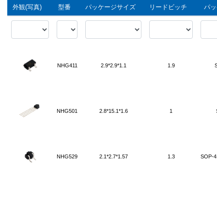
外観(写真)
型番
パッケージサイズ
リードビッチ
パッ
NHG411
2.9*2.9*1.1
1.9
NHG501
2.8*15.1*1.6
1
NHG529
2.1*2.7*1.57
1.3
SOP-