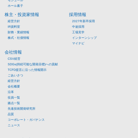
モジュール
ホール素子
株主・投資家情報
採用情報
経営方針
2027年新卒採用
IR資料室
中途採用
財務・業績情報
工場見学
株式・社債情報
インターンシップ
マイナビ
会社情報
CSV経営
SDGs(持続可能な開発目標)への貢献
TCFD提言に沿った情報開示
ごあいさつ
経営方針
会社概要
沿革
役員一覧
拠点一覧
先進技術開発研究所
品質
コーポレート・ガバナンス
ニュース