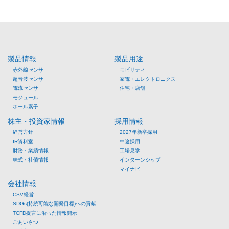
ペ
ー
ジ
製品情報
製品用途
赤外線センサ
モビリティ
送
超音波センサ
家電・エレクトロニクス
電流センサ
住宅・店舗
り
モジュール
ホール素子
株主・投資家情報
採用情報
経営方針
2027年新卒採用
IR資料室
中途採用
財務・業績情報
工場見学
株式・社債情報
インターンシップ
マイナビ
会社情報
CSV経営
SDGs(持続可能な開発目標)への貢献
TCFD提言に沿った情報開示
ごあいさつ