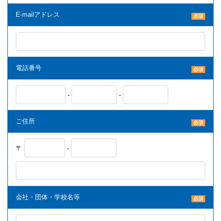
E-mailアドレス
必須
電話番号
必須
-
-
ご住所
必須
〒
-
会社・団体・学校名等
必須