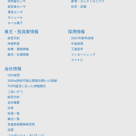
赤外線センサ
家電・エレクトロニクス
超音波センサ
住宅・店舗
電流センサ
モジュール
ホール素子
株主・投資家情報
採用情報
経営方針
2027年新卒採用
IR資料室
中途採用
財務・業績情報
工場見学
株式・社債情報
インターンシップ
マイナビ
会社情報
CSV経営
SDGs(持続可能な開発目標)への貢献
TCFD提言に沿った情報開示
ごあいさつ
経営方針
会社概要
沿革
役員一覧
拠点一覧
先進技術開発研究所
品質
コーポレート・ガバナンス