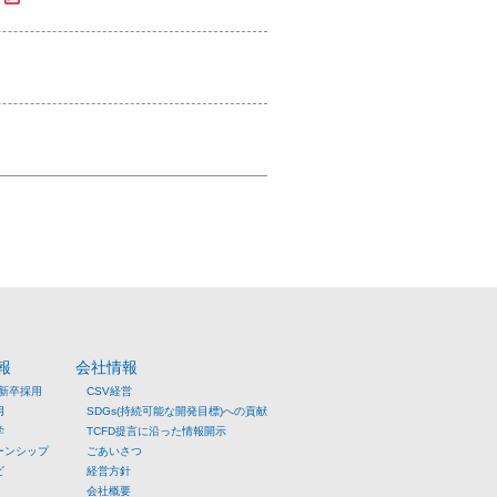
報
会社情報
年新卒採用
CSV経営
用
SDGs(持続可能な開発目標)への貢献
学
TCFD提言に沿った情報開示
ーンシップ
ごあいさつ
ビ
経営方針
会社概要