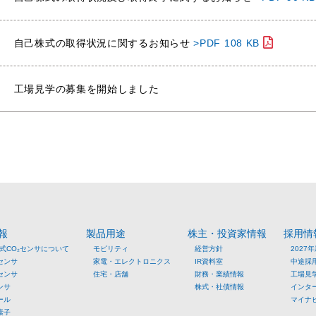
自己株式の取得状況に関するお知らせ
>PDF 108 KB
工場見学の募集を開始しました
報
製品用途
株主・投資家情報
採用情
方式CO₂センサについて
モビリティ
経営方針
2027
センサ
家電・エレクトロニクス
IR資料室
中途採
センサ
住宅・店舗
財務・業績情報
工場見
ンサ
株式・社債情報
インタ
ール
マイナ
素子